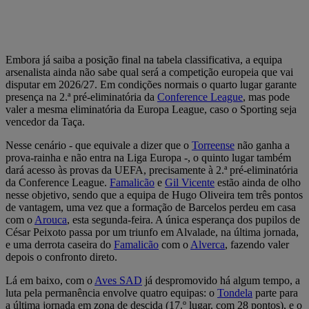
Embora já saiba a posição final na tabela classificativa, a equipa
arsenalista ainda não sabe qual será a competição europeia que vai
disputar em 2026/27. Em condições normais o quarto lugar garante
presença na 2.ª pré-eliminatória da
Conference League
, mas pode
valer a mesma eliminatória da Europa League, caso o Sporting seja
vencedor da Taça.
Nesse cenário - que equivale a dizer que o
Torreense
não ganha a
prova-rainha e não entra na Liga Europa -, o quinto lugar também
dará acesso às provas da UEFA, precisamente à 2.ª pré-eliminatória
da Conference League.
Famalicão
e
Gil Vicente
estão ainda de olho
nesse objetivo, sendo que a equipa de Hugo Oliveira tem três pontos
de vantagem, uma vez que a formação de Barcelos perdeu em casa
com o
Arouca
, esta segunda-feira. A única esperança dos pupilos de
César Peixoto passa por um triunfo em Alvalade, na última jornada,
e uma derrota caseira do
Famalicão
com o
Alverca
, fazendo valer
depois o confronto direto.
Lá em baixo, com o
Aves SAD
já despromovido há algum tempo, a
luta pela permanência envolve quatro equipas: o
Tondela
parte para
a última jornada em zona de descida (17.º lugar, com 28 pontos), e o