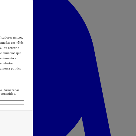
icadores únicos,
esentadas em «Nós
o» ou retirar o
s e anúncios que
sentimento a
e inferior
a nossa política
ção. Armazenar
 conteúdos,