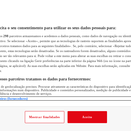
icita o seu consentimento para utilizar os seus dados pessoais para:
sos
298
parceiros armazenamos e acedemos a dados pessoais, como dados de navegação ou identif
itivo. Se selecionar «Aceito», permite que as tecnologias de rastreio suportem as finalidades apr
rceiros tratamos dados para as seguintes finalidades». Se, pelo contrário, selecionar «Rejeitar tud
ento, estas tecnologias serão desativadas. Se os rastreadores forem desativados, alguns conteúdo
 ser tão relevantes para si. Pode voltar a este menu para alterar as suas escolhas ou retirar o con
nto clicando na ligação Gerir preferências na parte inferior da página Web (ou no ícone na part
ágina, se aplicável). As suas escolhas serão aplicadas em Website. Para mais informação, consulte 
e.
ossos parceiros tratamos os dados para fornecermos:
 de geolocalização precisos. Procurar ativamente as características do dispositivo para identifica
 informações num dispositivo. Publicidade e conteúdos personalizados, medição de publicidade e
diência e desenvolvimento de serviços.
eiros (fornecedores)
Mostrar finalidades
Aceito