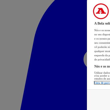
A Bola sol
Nós e os nos
no seu dispos
e os nossos pa
seu consentim
vê poderão não
qualquer mome
esquerda da p
de privacidad
Nós e os n
Utilizar dados
e/ou aceder a
estudos de au
Lista de parc