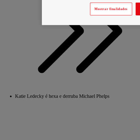
Mostrar finalidades
Katie Ledecky é hexa e derruba Michael Phelps