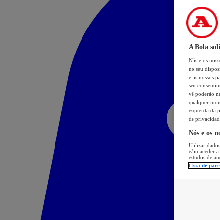
A Bola sol
Nós e os nos
no seu dispos
e os nossos pa
seu consentim
vê poderão não
qualquer mome
esquerda da p
de privacidad
Nós e os n
Utilizar dados
e/ou aceder a
estudos de au
Lista de parc