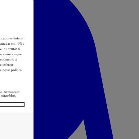
icadores únicos,
esentadas em «Nós
o» ou retirar o
s e anúncios que
sentimento a
e inferior
a nossa política
ção. Armazenar
 conteúdos,