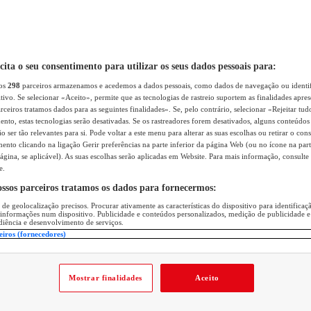
icita o seu consentimento para utilizar os seus dados pessoais para:
sos
298
parceiros armazenamos e acedemos a dados pessoais, como dados de navegação ou identif
itivo. Se selecionar «Aceito», permite que as tecnologias de rastreio suportem as finalidades apr
rceiros tratamos dados para as seguintes finalidades». Se, pelo contrário, selecionar «Rejeitar tud
ento, estas tecnologias serão desativadas. Se os rastreadores forem desativados, alguns conteúdo
 ser tão relevantes para si. Pode voltar a este menu para alterar as suas escolhas ou retirar o con
nto clicando na ligação Gerir preferências na parte inferior da página Web (ou no ícone na part
ágina, se aplicável). As suas escolhas serão aplicadas em Website. Para mais informação, consulte 
e.
ossos parceiros tratamos os dados para fornecermos:
 de geolocalização precisos. Procurar ativamente as características do dispositivo para identifica
 informações num dispositivo. Publicidade e conteúdos personalizados, medição de publicidade e
diência e desenvolvimento de serviços.
eiros (fornecedores)
Mostrar finalidades
Aceito