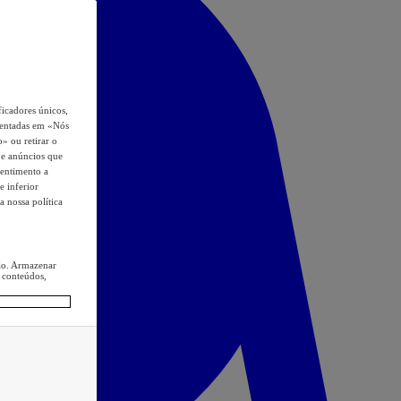
icadores únicos,
esentadas em «Nós
o» ou retirar o
s e anúncios que
sentimento a
e inferior
a nossa política
ção. Armazenar
 conteúdos,