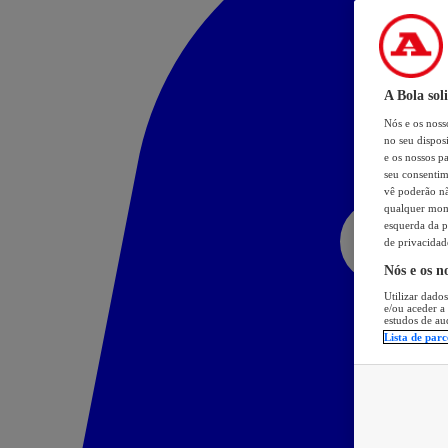
A Bola sol
Nós e os nos
no seu dispos
e os nossos pa
seu consentim
vê poderão não
qualquer mome
esquerda da p
de privacidad
Nós e os n
Utilizar dados
e/ou aceder a
estudos de au
Lista de parc