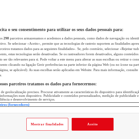
icita o seu consentimento para utilizar os seus dados pessoais para:
sos
298
parceiros armazenamos e acedemos a dados pessoais, como dados de navegação ou identif
itivo. Se selecionar «Aceito», permite que as tecnologias de rastreio suportem as finalidades apr
rceiros tratamos dados para as seguintes finalidades». Se, pelo contrário, selecionar «Rejeitar tud
ento, estas tecnologias serão desativadas. Se os rastreadores forem desativados, alguns conteúdo
 ser tão relevantes para si. Pode voltar a este menu para alterar as suas escolhas ou retirar o con
nto clicando na ligação Gerir preferências na parte inferior da página Web (ou no ícone na part
ágina, se aplicável). As suas escolhas serão aplicadas em Website. Para mais informação, consulte 
e.
ossos parceiros tratamos os dados para fornecermos:
 de geolocalização precisos. Procurar ativamente as características do dispositivo para identifica
 informações num dispositivo. Publicidade e conteúdos personalizados, medição de publicidade e
diência e desenvolvimento de serviços.
eiros (fornecedores)
Mostrar finalidades
Aceito