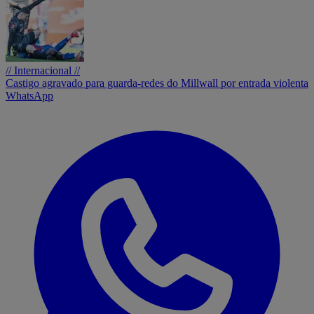
// Internacional //
Castigo agravado para guarda-redes do Millwall por entrada violenta
WhatsApp