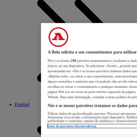
A Bola solicita o seu consentimento para utilizar
Nós e os nossos
298
parceiros armazenamos e acedemos a dados
únicos, no seu dispositivo. Se selecionar «Aceito», permite que 
apresentadas em «Nós e os nossos parceiros tratamos dados para 
«Rejeitar tudo» ou retirar o seu consentimento, estas tecnologia
alguns conteúdos e anúncios que vê poderão não ser tão relevant
escolhas ou retirar o consentimento a qualquer momento clicand
página Web (ou no ícone na parte inferior esquerda da página, s
Website. Para mais informação, consulte a nossa política de pri
Futebol
Nós e os nossos parceiros tratamos os dados par
Utilizar dados de geolocalização precisos. Procurar ativamente a
Armazenar e/ou aceder a informações num dispositivo. Publici
publicidade e conteúdos, estudos de audiência e desenvolvimen
Lista de parceiros (fornecedores)