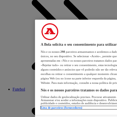
A Bola solicita o seu consentimento para utilizar
Nós e os nossos
298
parceiros armazenamos e acedemos a dados
únicos, no seu dispositivo. Se selecionar «Aceito», permite que 
apresentadas em «Nós e os nossos parceiros tratamos dados para 
«Rejeitar tudo» ou retirar o seu consentimento, estas tecnologia
alguns conteúdos e anúncios que vê poderão não ser tão relevant
escolhas ou retirar o consentimento a qualquer momento clicand
página Web (ou no ícone na parte inferior esquerda da página, s
Website. Para mais informação, consulte a nossa política de pri
Futebol
Nós e os nossos parceiros tratamos os dados par
Utilizar dados de geolocalização precisos. Procurar ativamente a
Armazenar e/ou aceder a informações num dispositivo. Publici
publicidade e conteúdos, estudos de audiência e desenvolvimen
Lista de parceiros (fornecedores)