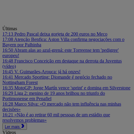
Últimas
17:13
Pedro Pascal deixa gorjeta de 200 euros no Meco
17:08
Atenção Benfica: Aston Villa confirma negociações com o
Bayern por Palhinha
16:50
Abram alas ao azul-grená: este Torreense tem 'pedigree'
europeu!
16:48
Francisco Conceição em destaque na derrota da Juventus
(vídeo)
16:45
V. Guimarães-Arouca: já há onzes!
16:41
Mercado Sporting: Diomande é negócio fechado no
Nottingham Forest
16:35
MotoGP: Jorge Martín vence 'sprint' e domina em Silverstone
16:29
Liga 2: menino de 19 anos brilhou no triunfo do
Portimonense em Penafiel
16:28
Marco Silva: «O mercado não tem influência nas minhas
decisões»
16:21
«Não é ao retirar 60 mil pessoas de um estádio que
resolvemos problemas»
Ler mais
Vídeos