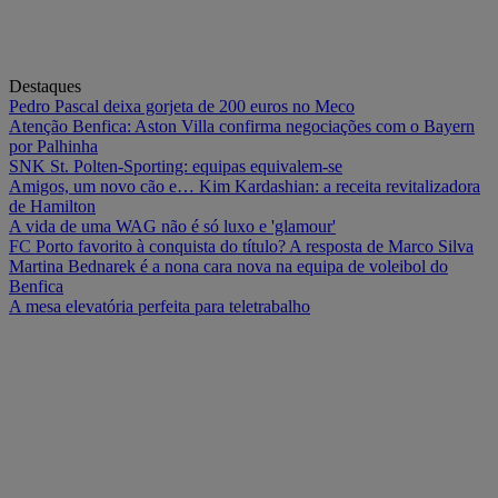
Destaques
Pedro Pascal deixa gorjeta de 200 euros no Meco
Atenção Benfica: Aston Villa confirma negociações com o Bayern
por Palhinha
SNK St. Polten-Sporting: equipas equivalem-se
Amigos, um novo cão e… Kim Kardashian: a receita revitalizadora
de Hamilton
A vida de uma WAG não é só luxo e 'glamour'
FC Porto favorito à conquista do título? A resposta de Marco Silva
Martina Bednarek é a nona cara nova na equipa de voleibol do
Benfica
A mesa elevatória perfeita para teletrabalho