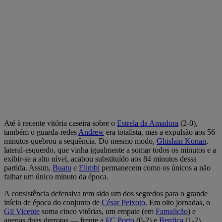
Até à recente vitória caseira sobre o
Estrela da Amadora
(2-0),
também o guarda-redes
Andrew
era totalista, mas a expulsão aos 56
minutos quebrou a sequência. Do mesmo modo,
Ghislain Konan
,
lateral-esquerdo, que vinha igualmente a somar todos os minutos e a
exibir-se a alto nível, acabou substituído aos 84 minutos dessa
partida. Assim,
Buatu
e
Elimbi
permanecem como os únicos a não
falhar um único minuto da época.
A consistência defensiva tem sido um dos segredos para o grande
início de época do conjunto de
César Peixoto
. Em oito jornadas, o
Gil Vicente
soma cinco vitórias, um empate (em
Famalicão
) e
apenas duas derrotas — frente a
FC Porto
(0-2) e
Benfica
(1-2),