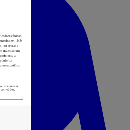
icadores únicos,
esentadas em «Nós
o» ou retirar o
s e anúncios que
sentimento a
e inferior
a nossa política
ção. Armazenar
 conteúdos,