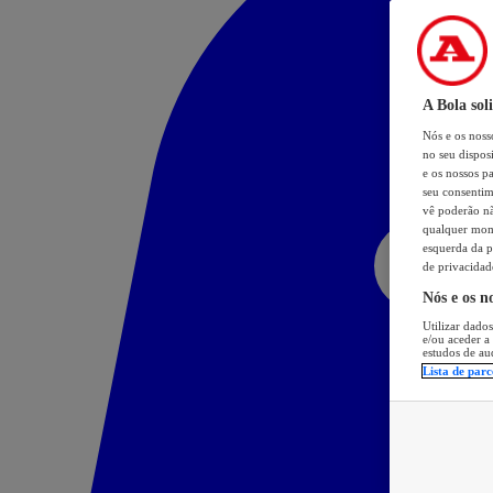
A Bola sol
Nós e os nos
no seu dispos
e os nossos pa
seu consentim
vê poderão não
qualquer mome
esquerda da p
de privacidad
Nós e os n
Utilizar dados
e/ou aceder a
estudos de au
Lista de parc