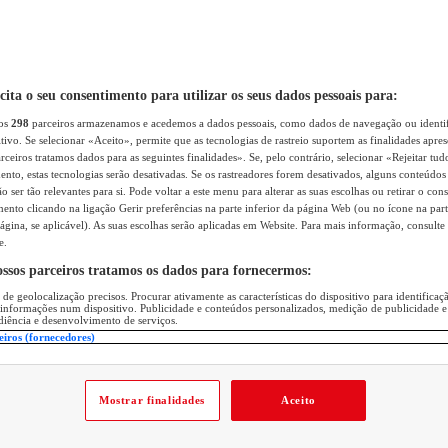
icita o seu consentimento para utilizar os seus dados pessoais para:
sos
298
parceiros armazenamos e acedemos a dados pessoais, como dados de navegação ou identif
itivo. Se selecionar «Aceito», permite que as tecnologias de rastreio suportem as finalidades apr
rceiros tratamos dados para as seguintes finalidades». Se, pelo contrário, selecionar «Rejeitar tud
ento, estas tecnologias serão desativadas. Se os rastreadores forem desativados, alguns conteúdo
 ser tão relevantes para si. Pode voltar a este menu para alterar as suas escolhas ou retirar o con
nto clicando na ligação Gerir preferências na parte inferior da página Web (ou no ícone na part
ágina, se aplicável). As suas escolhas serão aplicadas em Website. Para mais informação, consulte 
e.
ossos parceiros tratamos os dados para fornecermos:
 de geolocalização precisos. Procurar ativamente as características do dispositivo para identifica
 informações num dispositivo. Publicidade e conteúdos personalizados, medição de publicidade e
diência e desenvolvimento de serviços.
eiros (fornecedores)
Mostrar finalidades
Aceito