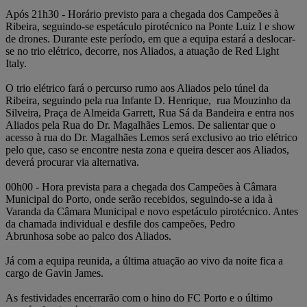
Após 21h30 - Horário previsto para a chegada dos Campeões à
Ribeira, seguindo-se espetáculo pirotécnico na Ponte Luiz I e show
de drones. Durante este período, em que a equipa estará a deslocar-
se no trio elétrico, decorre, nos Aliados, a atuação de Red Light
Italy.
O trio elétrico fará o percurso rumo aos Aliados pelo túnel da
Ribeira, seguindo pela rua Infante D. Henrique, rua Mouzinho da
Silveira, Praça de Almeida Garrett, Rua Sá da Bandeira e entra nos
Aliados pela Rua do Dr. Magalhães Lemos. De salientar que o
acesso à rua do Dr. Magalhães Lemos será exclusivo ao trio elétrico
pelo que, caso se encontre nesta zona e queira descer aos Aliados,
deverá procurar via alternativa.
00h00 - Hora prevista para a chegada dos Campeões à Câmara
Municipal do Porto, onde serão recebidos, seguindo-se a ida à
Varanda da Câmara Municipal e novo espetáculo pirotécnico. Antes
da chamada individual e desfile dos campeões, Pedro
Abrunhosa sobe ao palco dos Aliados.
Já com a equipa reunida, a última atuação ao vivo da noite fica a
cargo de Gavin James.
As festividades encerrarão com o hino do FC Porto e o último