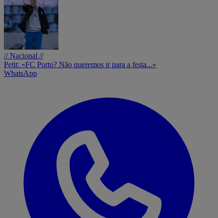
// Nacional //
Petit: «FC Porto? Não queremos ir para a festa...»
WhatsApp