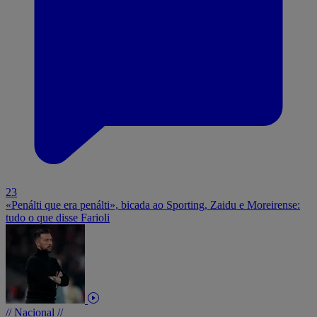
23
«Penálti que era penálti», bicada ao Sporting, Zaidu e Moreirense:
tudo o que disse Farioli
// Nacional //