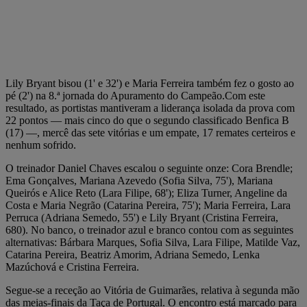
Lily Bryant bisou (1' e 32') e Maria Ferreira também fez o gosto ao
pé (2') na 8.ª jornada do Apuramento do Campeão.Com este
resultado, as portistas mantiveram a liderança isolada da prova com
22 pontos — mais cinco do que o segundo classificado Benfica B
(17) —, mercê das sete vitórias e um empate, 17 remates certeiros e
nenhum sofrido.
O treinador Daniel Chaves escalou o seguinte onze: Cora Brendle;
Ema Gonçalves, Mariana Azevedo (Sofia Silva, 75'), Mariana
Queirós e Alice Reto (Lara Filipe, 68'); Eliza Turner, Angeline da
Costa e Maria Negrão (Catarina Pereira, 75'); Maria Ferreira, Lara
Perruca (Adriana Semedo, 55') e Lily Bryant (Cristina Ferreira,
680). No banco, o treinador azul e branco contou com as seguintes
alternativas: Bárbara Marques, Sofia Silva, Lara Filipe, Matilde Vaz,
Catarina Pereira, Beatriz Amorim, Adriana Semedo, Lenka
Mazúchová e Cristina Ferreira.
Segue-se a receção ao Vitória de Guimarães, relativa à segunda mão
das meias-finais da Taça de Portugal. O encontro está marcado para