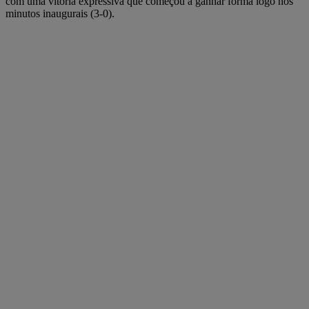
com uma vitória expressiva que começou a ganhar forma logo nos
minutos inaugurais (3-0).