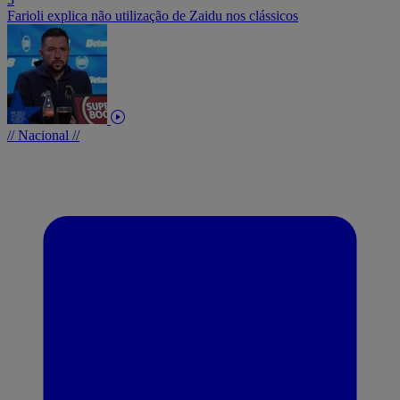
Farioli explica não utilização de Zaidu nos clássicos
// Nacional //