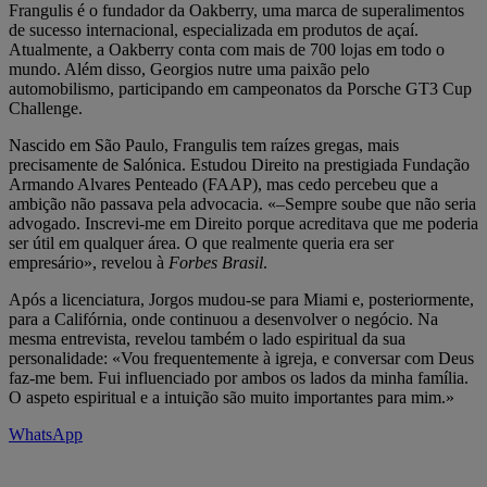
Frangulis é o fundador da Oakberry, uma marca de superalimentos
de sucesso internacional, especializada em produtos de açaí.
Atualmente, a Oakberry conta com mais de 700 lojas em todo o
mundo. Além disso, Georgios nutre uma paixão pelo
automobilismo, participando em campeonatos da Porsche GT3 Cup
Challenge.
Nascido em São Paulo, Frangulis tem raízes gregas, mais
precisamente de Salónica. Estudou Direito na prestigiada Fundação
Armando Alvares Penteado (FAAP), mas cedo percebeu que a
ambição não passava pela advocacia. «–Sempre soube que não seria
advogado. Inscrevi-me em Direito porque acreditava que me poderia
ser útil em qualquer área. O que realmente queria era ser
empresário», revelou à
Forbes Brasil
.
Após a licenciatura, Jorgos mudou-se para Miami e, posteriormente,
para a Califórnia, onde continuou a desenvolver o negócio. Na
mesma entrevista, revelou também o lado espiritual da sua
personalidade: «Vou frequentemente à igreja, e conversar com Deus
faz-me bem. Fui influenciado por ambos os lados da minha família.
O aspeto espiritual e a intuição são muito importantes para mim.»
WhatsApp