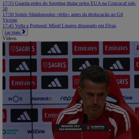
17:55
Guarda-redes do Sporting titular pelos EUA na Concacaf sub-
20
17:50
Sotiris Silaidopoulos «feliz» antes da deslocação ao Gil
Vicente
17:45
Volta a Portugal: Míssil Linarez disparado em Elvas
Ler mais
Vídeos