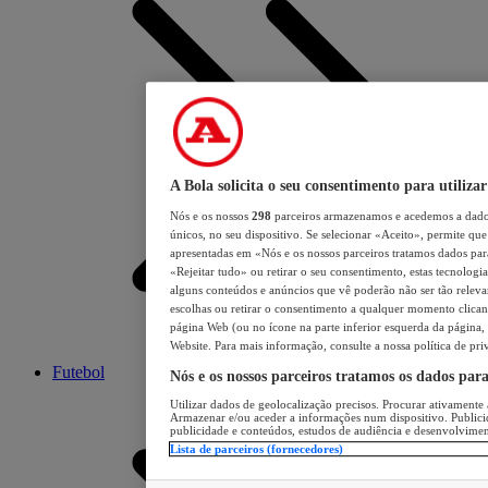
A Bola solicita o seu consentimento para utilizar
Nós e os nossos
298
parceiros armazenamos e acedemos a dados
únicos, no seu dispositivo. Se selecionar «Aceito», permite que 
apresentadas em «Nós e os nossos parceiros tratamos dados para 
«Rejeitar tudo» ou retirar o seu consentimento, estas tecnologia
alguns conteúdos e anúncios que vê poderão não ser tão relevant
escolhas ou retirar o consentimento a qualquer momento clicand
página Web (ou no ícone na parte inferior esquerda da página, s
Website. Para mais informação, consulte a nossa política de pri
Futebol
Nós e os nossos parceiros tratamos os dados par
Utilizar dados de geolocalização precisos. Procurar ativamente a
Armazenar e/ou aceder a informações num dispositivo. Publici
publicidade e conteúdos, estudos de audiência e desenvolvimen
Lista de parceiros (fornecedores)