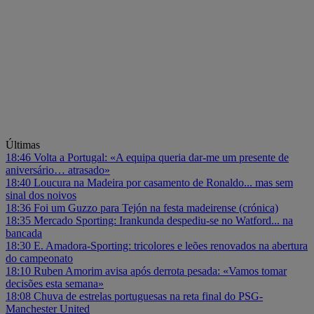
Últimas
18:46
Volta a Portugal: «A equipa queria dar-me um presente de
aniversário… atrasado»
18:40
Loucura na Madeira por casamento de Ronaldo... mas sem
sinal dos noivos
18:36
Foi um Guzzo para Tejón na festa madeirense (crónica)
18:35
Mercado Sporting: Irankunda despediu-se no Watford... na
bancada
18:30
E. Amadora-Sporting: tricolores e leões renovados na abertura
do campeonato
18:10
Ruben Amorim avisa após derrota pesada: «Vamos tomar
decisões esta semana»
18:08
Chuva de estrelas portuguesas na reta final do PSG-
Manchester United