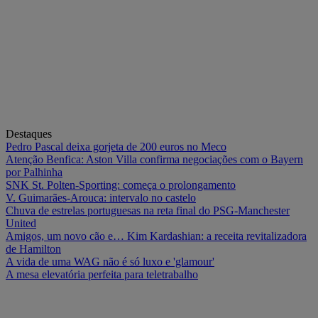
Destaques
Pedro Pascal deixa gorjeta de 200 euros no Meco
Atenção Benfica: Aston Villa confirma negociações com o Bayern
por Palhinha
SNK St. Polten-Sporting: começa o prolongamento
V. Guimarães-Arouca: intervalo no castelo
Chuva de estrelas portuguesas na reta final do PSG-Manchester
United
Amigos, um novo cão e… Kim Kardashian: a receita revitalizadora
de Hamilton
A vida de uma WAG não é só luxo e 'glamour'
A mesa elevatória perfeita para teletrabalho