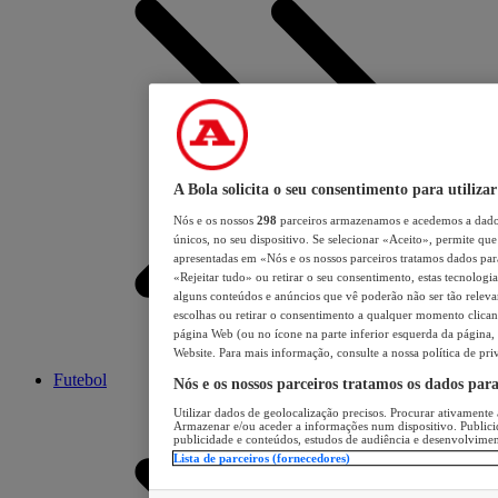
A Bola solicita o seu consentimento para utilizar
Nós e os nossos
298
parceiros armazenamos e acedemos a dados
únicos, no seu dispositivo. Se selecionar «Aceito», permite que 
apresentadas em «Nós e os nossos parceiros tratamos dados para 
«Rejeitar tudo» ou retirar o seu consentimento, estas tecnologia
alguns conteúdos e anúncios que vê poderão não ser tão relevant
escolhas ou retirar o consentimento a qualquer momento clicand
página Web (ou no ícone na parte inferior esquerda da página, s
Website. Para mais informação, consulte a nossa política de pri
Futebol
Nós e os nossos parceiros tratamos os dados par
Utilizar dados de geolocalização precisos. Procurar ativamente a
Armazenar e/ou aceder a informações num dispositivo. Publici
publicidade e conteúdos, estudos de audiência e desenvolvimen
Lista de parceiros (fornecedores)