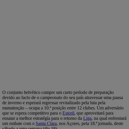
O conjunto helvético cumpre um curto período de preparação
devido ao facto de o campeonato do seu país atravessar uma pausa
de inverno e esperará regressar revitalizado pela luta pela
manutenção – ocupa a 10.ª posição entre 12 clubes. Um adversário
que se espera competitivo para o
Estoril
, que aproveitará para
ensaiar a melhor estratégia para o retorno da
Liga
, na qual enfrentará
um embate com o
Santa Clara
, nos Açores, pela 18.ª jornada, deste
sábado a uma semana (dia 18).