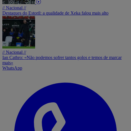
// Nacional //
Destaques do Estoril: a qualidade de Xeka falou mais alto
// Nacional //
Ian Cathro: «Não podemos sofrer tantos golos e temos de marcar
mais»
WhatsApp