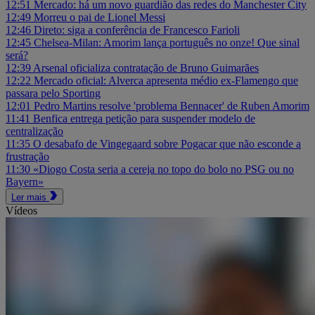
12:51
Mercado: há um novo guardião das redes do Manchester City
12:49
Morreu o pai de Lionel Messi
12:46
Direto: siga a conferência de Francesco Farioli
12:45
Chelsea-Milan: Amorim lança português no onze! Que sinal
será?
12:39
Arsenal oficializa contratação de Bruno Guimarães
12:22
Mercado oficial: Alverca apresenta médio ex-Flamengo que
passara pelo Sporting
12:01
Pedro Martins resolve 'problema Bennacer' de Ruben Amorim
11:41
Benfica entrega petição para suspender modelo de
centralização
11:35
O desabafo de Vingegaard sobre Pogacar que não esconde a
frustração
11:30
«Diogo Costa seria a cereja no topo do bolo no PSG ou no
Bayern»
Ler mais
Vídeos