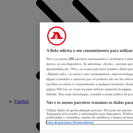
A Bola solicita o seu consentimento para utilizar
Nós e os nossos
298
parceiros armazenamos e acedemos a dados
únicos, no seu dispositivo. Se selecionar «Aceito», permite que 
apresentadas em «Nós e os nossos parceiros tratamos dados para 
«Rejeitar tudo» ou retirar o seu consentimento, estas tecnologia
alguns conteúdos e anúncios que vê poderão não ser tão relevant
escolhas ou retirar o consentimento a qualquer momento clicand
página Web (ou no ícone na parte inferior esquerda da página, s
Website. Para mais informação, consulte a nossa política de pri
Futebol
Nós e os nossos parceiros tratamos os dados par
Utilizar dados de geolocalização precisos. Procurar ativamente a
Armazenar e/ou aceder a informações num dispositivo. Publici
publicidade e conteúdos, estudos de audiência e desenvolvimen
Lista de parceiros (fornecedores)