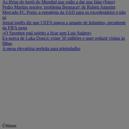
As férias do herói do Mundial que estão a dar que falar (fotos)
Pedro Martins resolve 'problema Bennacer' de Ruben Amorim
Mercado FC Porto: a estratégia da SAD para os excedentários e não
só
Jornal inglês diz que UEFA pagou a amante de Infantino, presidente
da FIFA nega
«O Sporting está sujeito a ficar sem Luis Suárez»
Ex-noiva de Luka Doncic exige 50 milhões e quer reduzir visitas às
filhas
A mesa elevatória perfeita para teletrabalho
Últimas