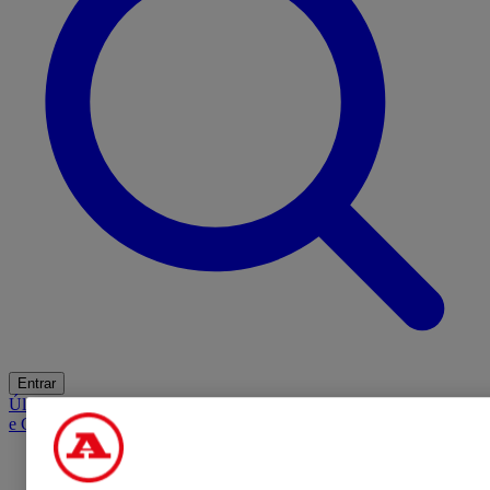
Entrar
Últimas
Mercado
Opinião
iGaming Hub
A BOLA SUGERE
Barba
e Cabelo