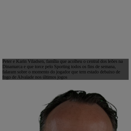
Peter e Karin Viladsen, família que acolheu o central dos leões na
Dinamarca e que torce pelo Sporting todos os fins de semana,
falaram sobre o momento do jogador que tem estado debaixo de
fogo de Alvalade nos últimos jogos