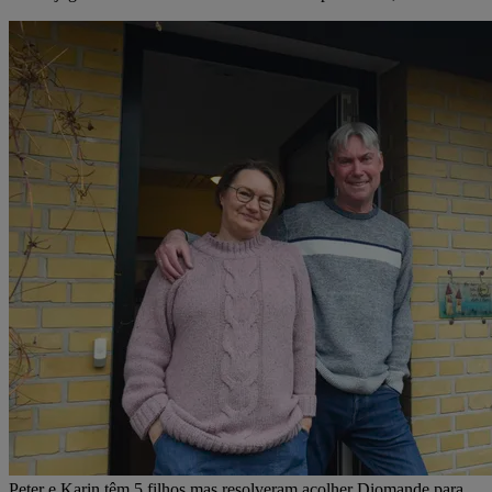
Peter e Karin têm 5 filhos mas resolveram acolher Diomande para