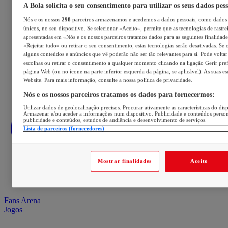
A Bola solicita o seu consentimento para utilizar os seus dados pes
Nós e os nossos
298
parceiros armazenamos e acedemos a dados pessoais, como dados 
únicos, no seu dispositivo. Se selecionar «Aceito», permite que as tecnologias de rastre
apresentadas em «Nós e os nossos parceiros tratamos dados para as seguintes finalidades
«Rejeitar tudo» ou retirar o seu consentimento, estas tecnologias serão desativadas. Se 
alguns conteúdos e anúncios que vê poderão não ser tão relevantes para si. Pode voltar 
escolhas ou retirar o consentimento a qualquer momento clicando na ligação Gerir prefe
página Web (ou no ícone na parte inferior esquerda da página, se aplicável). As suas e
Website. Para mais informação, consulte a nossa política de privacidade.
Nós e os nossos parceiros tratamos os dados para fornecermos:
Utilizar dados de geolocalização precisos. Procurar ativamente as características do disp
Armazenar e/ou aceder a informações num dispositivo. Publicidade e conteúdos perso
publicidade e conteúdos, estudos de audiência e desenvolvimento de serviços.
Lista de parceiros (fornecedores)
Mostrar finalidades
Aceito
Fans Arena
Jogos