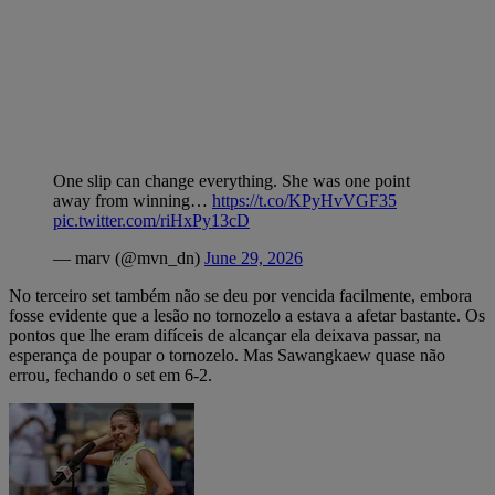
One slip can change everything. She was one point
away from winning…
https://t.co/KPyHvVGF35
pic.twitter.com/riHxPy13cD
— marv (@mvn_dn)
June 29, 2026
No terceiro set também não se deu por vencida facilmente, embora
fosse evidente que a lesão no tornozelo a estava a afetar bastante. Os
pontos que lhe eram difíceis de alcançar ela deixava passar, na
esperança de poupar o tornozelo. Mas Sawangkaew quase não
errou, fechando o set em 6-2.