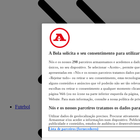
A Bola solicita o seu consentimento para utilizar
Nós e os nossos
298
parceiros armazenamos e acedemos a dados
únicos, no seu dispositivo. Se selecionar «Aceito», permite que 
apresentadas em «Nós e os nossos parceiros tratamos dados para 
«Rejeitar tudo» ou retirar o seu consentimento, estas tecnologia
alguns conteúdos e anúncios que vê poderão não ser tão relevant
escolhas ou retirar o consentimento a qualquer momento clicand
página Web (ou no ícone na parte inferior esquerda da página, s
Website. Para mais informação, consulte a nossa política de pri
Futebol
Nós e os nossos parceiros tratamos os dados par
Utilizar dados de geolocalização precisos. Procurar ativamente a
Armazenar e/ou aceder a informações num dispositivo. Publici
publicidade e conteúdos, estudos de audiência e desenvolvimen
Lista de parceiros (fornecedores)