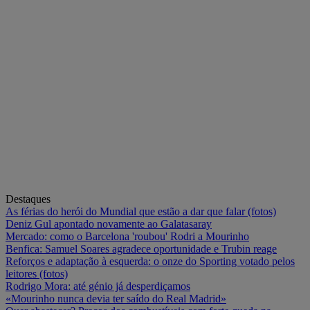
Destaques
As férias do herói do Mundial que estão a dar que falar (fotos)
Deniz Gul apontado novamente ao Galatasaray
Mercado: como o Barcelona 'roubou' Rodri a Mourinho
Benfica: Samuel Soares agradece oportunidade e Trubin reage
Reforços e adaptação à esquerda: o onze do Sporting votado pelos
leitores (fotos)
Rodrigo Mora: até génio já desperdiçamos
«Mourinho nunca devia ter saído do Real Madrid»