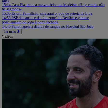
raiva
15:14
Casa Pia arranca «novo ciclo» na Madeira: «Hoje em dia não
há segredos»
15:00
Estoril-Famalicão: siga aqui o jogo de estreia da Liga
14:58
PSP demarca-se da ‘fan zone’ do Benfica e garante
policiamento do jogo à porta fechada
14:40
Farioli apela à dádiva de sangue no Hospital São João
Ler mais
Vídeos