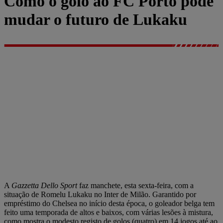
Como o golo ao FC Porto pode
mudar o futuro de Lukaku
A
Gazzetta Dello Sport
faz manchete, esta sexta-feira, com a
situação de Romelu Lukaku no Inter de Milão. Garantido por
empréstimo do Chelsea no início desta época, o goleador belga tem
feito uma temporada de altos e baixos, com várias lesões à mistura,
como mostra o modesto registo de golos (quatro) em 14 jogos até ao