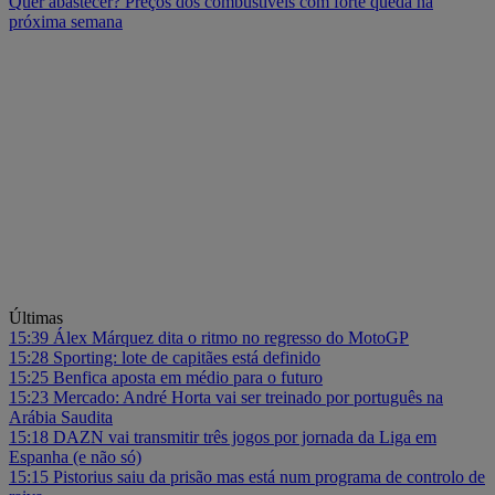
Quer abastecer? Preços dos combustíveis com forte queda na
próxima semana
Últimas
15:39
Álex Márquez dita o ritmo no regresso do MotoGP
15:28
Sporting: lote de capitães está definido
15:25
Benfica aposta em médio para o futuro
15:23
Mercado: André Horta vai ser treinado por português na
Arábia Saudita
15:18
DAZN vai transmitir três jogos por jornada da Liga em
Espanha (e não só)
15:15
Pistorius saiu da prisão mas está num programa de controlo de