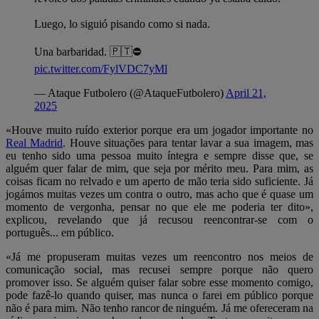
Luego, lo siguió pisando como si nada.
Una barbaridad. 🇵🇹⛔️
pic.twitter.com/FylVDC7yMl
— Ataque Futbolero (@AtaqueFutbolero)
April 21,
2025
«Houve muito ruído exterior porque era um jogador importante no
Real Madrid
. Houve situações para tentar lavar a sua imagem, mas
eu tenho sido uma pessoa muito íntegra e sempre disse que, se
alguém quer falar de mim, que seja por mérito meu. Para mim, as
coisas ficam no relvado e um aperto de mão teria sido suficiente. Já
jogámos muitas vezes um contra o outro, mas acho que é quase um
momento de vergonha, pensar no que ele me poderia ter dito»,
explicou, revelando que já recusou reencontrar-se com o
português... em público.
«Já me propuseram muitas vezes um reencontro nos meios de
comunicação social, mas recusei sempre porque não quero
promover isso. Se alguém quiser falar sobre esse momento comigo,
pode fazê-lo quando quiser, mas nunca o farei em público porque
não é para mim. Não tenho rancor de ninguém. Já me ofereceram na