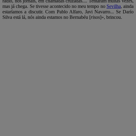
rádio, nos jornais, em chamadas cruzadas.... Tentaram muitas vezes,
mas já chega. Se tivesse acontecido no meu tempo no
Sevilha
, ainda
estaríamos a discutir. Com Pablo Alfaro, Javi Navarro... Se Darío
Silva está lá, nós ainda estamos no Bernabéu [
risos
]», brincou.