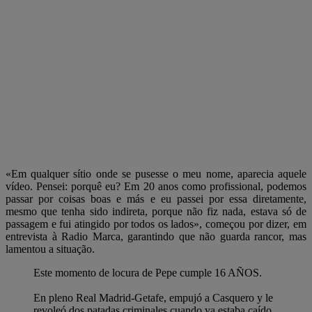
«Em qualquer sítio onde se pusesse o meu nome, aparecia aquele
vídeo. Pensei: porquê eu? Em 20 anos como profissional, podemos
passar por coisas boas e más e eu passei por essa diretamente,
mesmo que tenha sido indireta, porque não fiz nada, estava só de
passagem e fui atingido por todos os lados», começou por dizer, em
entrevista à Radio Marca, garantindo que não guarda rancor, mas
lamentou a situação.
Este momento de locura de Pepe cumple 16 AÑOS.
En pleno Real Madrid-Getafe, empujó a Casquero y le
revoleó dos patadas criminales cuando ya estaba caído.