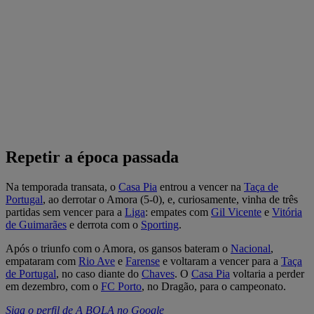
Repetir a época passada
Na temporada transata, o
Casa Pia
entrou a vencer na
Taça de
Portugal
, ao derrotar o Amora (5-0), e, curiosamente, vinha de três
partidas sem vencer para a
Liga
: empates com
Gil Vicente
e
Vitória
de Guimarães
e derrota com o
Sporting
.
Após o triunfo com o Amora, os gansos bateram o
Nacional
,
empataram com
Rio Ave
e
Farense
e voltaram a vencer para a
Taça
de Portugal
, no caso diante do
Chaves
. O
Casa Pia
voltaria a perder
em dezembro, com o
FC Porto
, no Dragão, para o campeonato.
Siga o perfil de A BOLA no Google