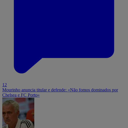
12
Mourinho anuncia titular e defende: «Não fomos dominados por
Chelsea e FC Porto»