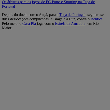
Os árbitros para os jogos de FC Porto e Sporting na Taça de
Portugal
Depois do duelo com o Ançã, para a
Taça de Portugal
, seguem-se
duas deslocações complicadas, a Braga e à Luz, contra o
Benfica
.
Pelo meio, o
Casa Pia
joga com o
Estrela da Amadora
, em Rio
Maior.