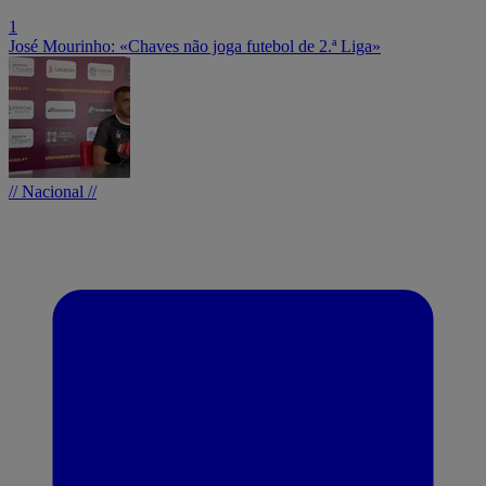
1
José Mourinho: «Chaves não joga futebol de 2.ª Liga»
// Nacional //