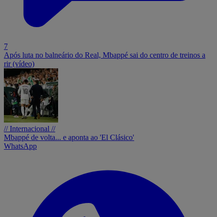
7
Após luta no balneário do Real, Mbappé sai do centro de treinos a
rir (vídeo)
// Internacional //
Mbappé de volta... e aponta ao 'El Clásico'
WhatsApp