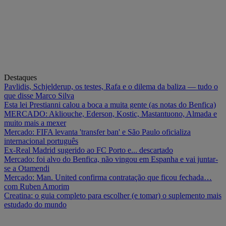
Destaques
Pavlidis, Schjelderup, os testes, Rafa e o dilema da baliza — tudo o
que disse Marco Silva
Esta lei Prestianni calou a boca a muita gente (as notas do Benfica)
MERCADO: Akliouche, Ederson, Kostic, Mastantuono, Almada e
muito mais a mexer
Mercado: FIFA levanta 'transfer ban' e São Paulo oficializa
internacional português
Ex-Real Madrid sugerido ao FC Porto e... descartado
Mercado: foi alvo do Benfica, não vingou em Espanha e vai juntar-
se a Otamendi
Mercado: Man. United confirma contratação que ficou fechada…
com Ruben Amorim
Creatina: o guia completo para escolher (e tomar) o suplemento mais
estudado do mundo