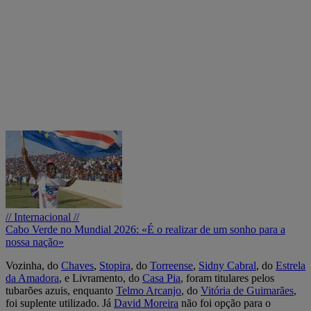
// Internacional //
Cabo Verde no Mundial 2026: «É o realizar de um sonho para a
nossa nação»
Vozinha, do
Chaves
,
Stopira
, do
Torreense
,
Sidny Cabral
, do
Estrela
da Amadora
, e Livramento, do
Casa Pia
, foram titulares pelos
tubarões azuis, enquanto
Telmo Arcanjo
, do
Vitória de Guimarães
,
foi suplente utilizado. Já
David Moreira
não foi opção para o