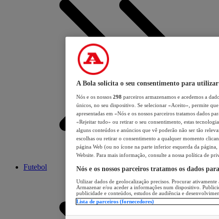
A Bola solicita o seu consentimento para utilizar
Nós e os nossos
298
parceiros armazenamos e acedemos a dados
únicos, no seu dispositivo. Se selecionar «Aceito», permite que 
apresentadas em «Nós e os nossos parceiros tratamos dados para 
«Rejeitar tudo» ou retirar o seu consentimento, estas tecnologia
alguns conteúdos e anúncios que vê poderão não ser tão relevant
escolhas ou retirar o consentimento a qualquer momento clicand
página Web (ou no ícone na parte inferior esquerda da página, s
Website. Para mais informação, consulte a nossa política de pri
Futebol
Nós e os nossos parceiros tratamos os dados par
Utilizar dados de geolocalização precisos. Procurar ativamente a
Armazenar e/ou aceder a informações num dispositivo. Publici
publicidade e conteúdos, estudos de audiência e desenvolvimen
Lista de parceiros (fornecedores)