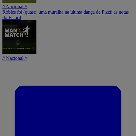
// Nacional //
Robles foi (quase) uma muralha na última dança de Pizzi: as notas
do Estoril
// Nacional //