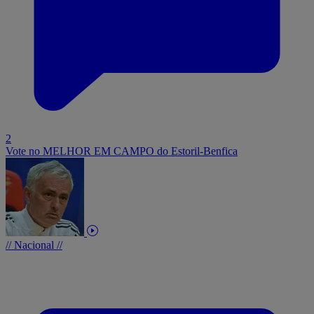
2
Vote no MELHOR EM CAMPO do Estoril-Benfica
// Nacional //