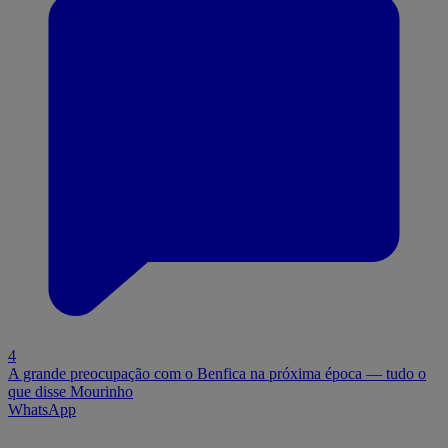
4
A grande preocupação com o Benfica na próxima época — tudo o
que disse Mourinho
WhatsApp