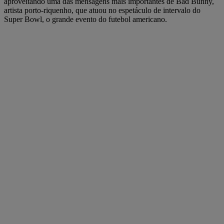
aproveitando uma das mensagens mais importantes de Bad Bunny,
artista porto-riquenho, que atuou no espetáculo de intervalo do
Super Bowl, o grande evento do futebol americano.