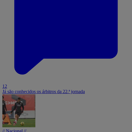
12
Já são conhecidos os árbitros da 22.ª jornada
// Nacional //