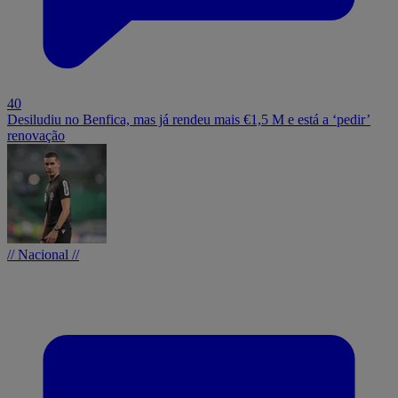
40
Desiludiu no Benfica, mas já rendeu mais €1,5 M e está a ‘pedir’
renovação
// Nacional //