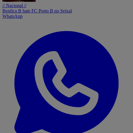
// Nacional //
Benfica B bate FC Porto B no Seixal
WhatsApp