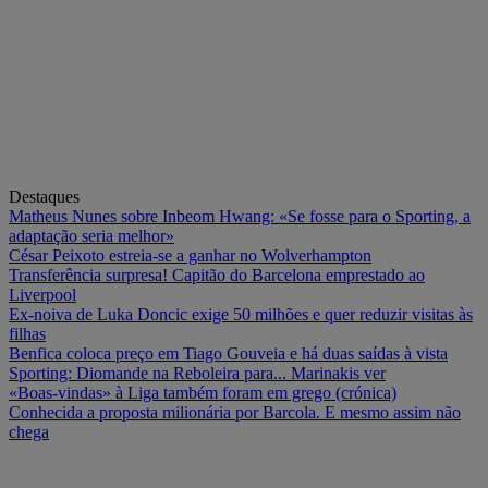
Destaques
Matheus Nunes sobre Inbeom Hwang: «Se fosse para o Sporting, a
adaptação seria melhor»
César Peixoto estreia-se a ganhar no Wolverhampton
Transferência surpresa! Capitão do Barcelona emprestado ao
Liverpool
Ex-noiva de Luka Doncic exige 50 milhões e quer reduzir visitas às
filhas
Benfica coloca preço em Tiago Gouveia e há duas saídas à vista
Sporting: Diomande na Reboleira para... Marinakis ver
«Boas-vindas» à Liga também foram em grego (crónica)
Conhecida a proposta milionária por Barcola. E mesmo assim não
chega