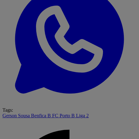
Tags:
Gerson Sousa
Benfica B
FC Porto B
Liga 2