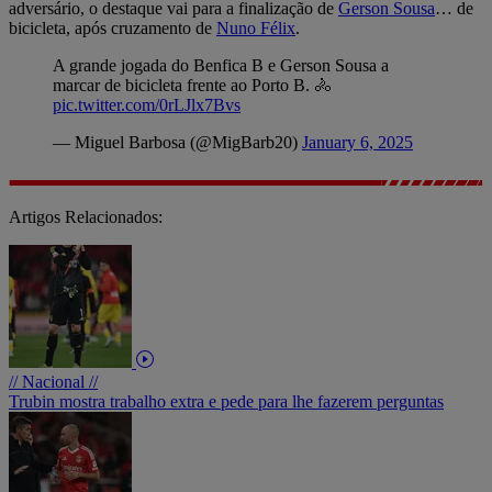
adversário, o destaque vai para a finalização de
Gerson Sousa
… de
bicicleta, após cruzamento de
Nuno Félix
.
A grande jogada do Benfica B e Gerson Sousa a
marcar de bicicleta frente ao Porto B. 🚴
pic.twitter.com/0rLJlx7Bvs
— Miguel Barbosa (@MigBarb20)
January 6, 2025
Artigos Relacionados:
// Nacional //
Trubin mostra trabalho extra e pede para lhe fazerem perguntas