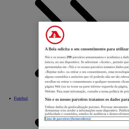
A Bola solicita o seu consentimento para utilizar
Nós e os nossos
298
parceiros armazenamos e acedemos a dados
únicos, no seu dispositivo. Se selecionar «Aceito», permite que 
apresentadas em «Nós e os nossos parceiros tratamos dados para 
«Rejeitar tudo» ou retirar o seu consentimento, estas tecnologia
alguns conteúdos e anúncios que vê poderão não ser tão relevant
escolhas ou retirar o consentimento a qualquer momento clicand
página Web (ou no ícone na parte inferior esquerda da página, s
Website. Para mais informação, consulte a nossa política de pri
Futebol
Nós e os nossos parceiros tratamos os dados par
Utilizar dados de geolocalização precisos. Procurar ativamente a
Armazenar e/ou aceder a informações num dispositivo. Publici
publicidade e conteúdos, estudos de audiência e desenvolvimen
Lista de parceiros (fornecedores)