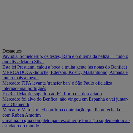
Destaques
Pavlidis, Schjelderup, os testes, Rafa e o dilema da baliza — tudo o
que disse Marco Silva
Esta lei Prestianni calou a boca a muita gente (as notas do Benfica)
MERCADO: Akliouche, Ederson, Kostic, Mastantuono, Almada e
muito mais a mexer
Mercado: FIFA levanta 'transfer ban' e São Paulo oficializa
internacional português
Ex-Real Madrid sugerido ao FC Porto e... descartado
Mercado: foi alvo do Benfica, não vingou em Espanha e vai juntar-
se a Otamendi
Mercado: Man. United confirma contratação que ficou fechada…
com Ruben Amorim
Creatina: o guia completo para escolher (e tomar) o suplemento mais
estudado do mundo