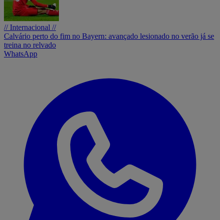
// Internacional //
Calvário perto do fim no Bayern: avançado lesionado no verão já se
treina no relvado
WhatsApp