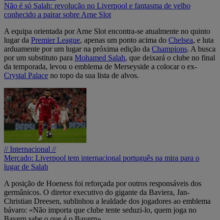
Não é só Salah: revolução no Liverpool e fantasma de velho
conhecido a pairar sobre Arne Slot
A equipa orientada por Arne Slot encontra-se atualmente no quinto
lugar da
Premier League
, apenas um ponto acima do
Chelsea
, e luta
arduamente por um lugar na próxima edição da
Champions
. A busca
por um substituto para
Mohamed Salah
, que deixará o clube no final
da temporada, levou o emblema de Merseyside a colocar o ex-
Crystal Palace
no topo da sua lista de alvos.
// Internacional //
Mercado: Liverpool tem internacional português na mira para o
lugar de Salah
A posição de Hoeness foi reforçada por outros responsáveis dos
germânicos. O diretor executivo do gigante da Baviera, Jan-
Christian Dreesen, sublinhou a lealdade dos jogadores ao emblema
bávaro: «Não importa que clube tente seduzi-lo, quem joga no
Bayern sabe o que é o Bayern».