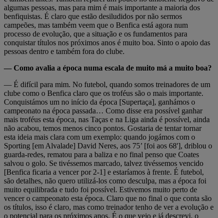
algumas pessoas, mas para mim é mais importante a maioria dos
benfiquistas. É claro que estão desiludidos por não sermos
campeões, mas também veem que o Benfica está agora num
processo de evolução, que a situação e os fundamentos para
conquistar títulos nos próximos anos é muito boa. Sinto o apoio das
pessoas dentro e também fora do clube.
— Como avalia a época numa escala de muito má a muito boa?
— É difícil para mim. No futebol, quando somos treinadores de um
clube como o Benfica claro que os troféus são o mais importante.
Conquistámos um no início da época [Supertaça], ganhámos o
campeonato na época passada… Como disse era possível ganhar
mais troféus esta época, nas Taças e na Liga ainda é possível, ainda
não acabou, temos menos cinco pontos. Gostaria de tentar tornar
esta ideia mais clara com um exemplo: quando jogámos com o
Sporting [em Alvalade] David Neres, aos 75’ [foi aos 68'], driblou o
guarda-redes, rematou para a baliza e no final penso que Coates
salvou o golo. Se tivéssemos marcado, talvez tivéssemos vencido
[Benfica ficaria a vencer por 2-1] e estaríamos à frente. É futebol,
são detalhes, não quero utilizá-los como desculpa, mas a época foi
muito equilibrada e tudo foi possível. Estivemos muito perto de
vencer o campeonato esta época. Claro que no final o que conta são
os títulos, isso é claro, mas como treinador tenho de ver a evolução e
o potencial para os próximos anos. É o que vejo e já descrevi, o