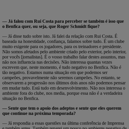
— Já falou com Rui Costa para perceber se também é isso que
o Benfica quer, ou seja, que Roger Schmidt fique?
— Já disse tudo sobre isto. Já falei da relação com Rui Costa. É
baseada na honestidade, confiança, falamos sobre tudo. É um clube
muito exigente para os jogadores, para os treinadores e presidente.
Não somos afetados pelo ambiente criado pelo exterior, pelo interior,
por vocês [jornalistas]. É o vosso trabalho falar destes assuntos, mas
não nos influencia nas decisões. Não interessa quantas vezes
escrevem que, neste momento, é tudo negativo no Benfica. Não é
tão negativo. Estamos numa situação em que podemos ser
campeões, provavelmente não seremos campeões. No entanto, se
observarem a progressão nos últimos dois anos não podemos pensar
em mudar tudo. Está tudo em desenvolvimento. Não nos interessa o
ambiente fora do clube, nos media, porque essa não é a verdadeira
situação no Benfica.
— Sente que tem o apoio dos adeptos e sente que eles querem
que continue na próxima temporada?
— Já respondia a essas questões na última conferência de Imprensa
e também antes. Também reparei um pouco no ambiente negativo de