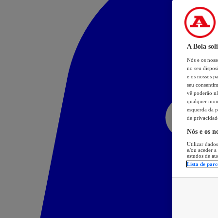
A Bola sol
Nós e os nos
no seu dispos
e os nossos pa
seu consentim
vê poderão não
qualquer mome
esquerda da p
de privacidad
Nós e os n
Utilizar dados
e/ou aceder a
estudos de au
Lista de parc