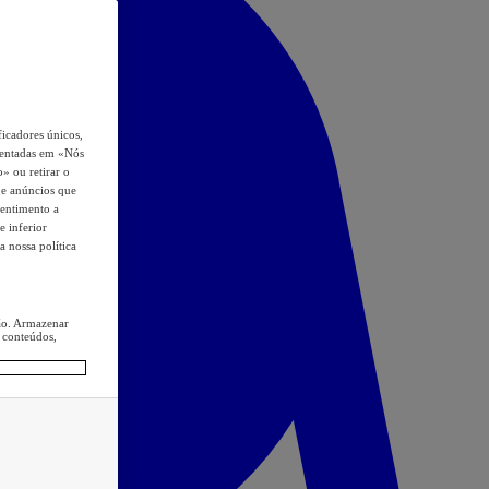
icadores únicos,
esentadas em «Nós
o» ou retirar o
s e anúncios que
sentimento a
e inferior
a nossa política
ção. Armazenar
 conteúdos,