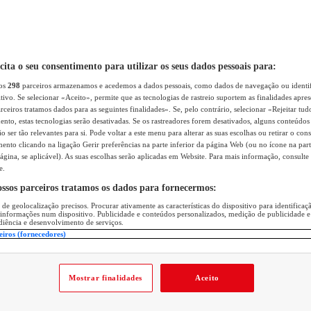
icita o seu consentimento para utilizar os seus dados pessoais para:
sos
298
parceiros armazenamos e acedemos a dados pessoais, como dados de navegação ou identif
itivo. Se selecionar «Aceito», permite que as tecnologias de rastreio suportem as finalidades apr
rceiros tratamos dados para as seguintes finalidades». Se, pelo contrário, selecionar «Rejeitar tud
ento, estas tecnologias serão desativadas. Se os rastreadores forem desativados, alguns conteúdo
 ser tão relevantes para si. Pode voltar a este menu para alterar as suas escolhas ou retirar o con
nto clicando na ligação Gerir preferências na parte inferior da página Web (ou no ícone na part
ágina, se aplicável). As suas escolhas serão aplicadas em Website. Para mais informação, consulte 
e.
ossos parceiros tratamos os dados para fornecermos:
 de geolocalização precisos. Procurar ativamente as características do dispositivo para identifica
 informações num dispositivo. Publicidade e conteúdos personalizados, medição de publicidade e
diência e desenvolvimento de serviços.
eiros (fornecedores)
Mostrar finalidades
Aceito