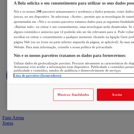
A Bola solicita o seu consentimento para utilizar os seus dados pes
Nós e os nossos
298
parceiros armazenamos e acedemos a dados pessoais, como dados 
únicos, no seu dispositivo. Se selecionar «Aceito», permite que as tecnologias de rastre
apresentadas em «Nós e os nossos parceiros tratamos dados para as seguintes finalidades
«Rejeitar tudo» ou retirar o seu consentimento, estas tecnologias serão desativadas. Se 
alguns conteúdos e anúncios que vê poderão não ser tão relevantes para si. Pode voltar 
escolhas ou retirar o consentimento a qualquer momento clicando na ligação Gerir prefe
página Web (ou no ícone na parte inferior esquerda da página, se aplicável). As suas e
Website. Para mais informação, consulte a nossa política de privacidade.
Nós e os nossos parceiros tratamos os dados para fornecermos:
Utilizar dados de geolocalização precisos. Procurar ativamente as características do disp
Armazenar e/ou aceder a informações num dispositivo. Publicidade e conteúdos perso
publicidade e conteúdos, estudos de audiência e desenvolvimento de serviços.
Lista de parceiros (fornecedores)
Mostrar finalidades
Aceito
Fans Arena
Jogos