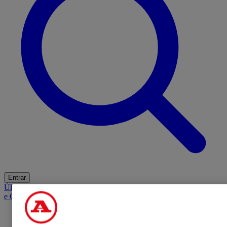
Entrar
Últimas
Mercado
Opinião
iGaming Hub
A BOLA SUGERE
Barba
e Cabelo