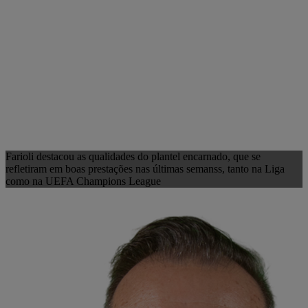
Farioli destacou as qualidades do plantel encarnado, que se
refletiram em boas prestações nas últimas semanss, tanto na Liga
como na UEFA Champions League