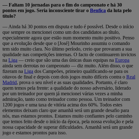
— Faltam 10 jornadas para o fim do campeonato e há 30
pontos em jogo. Seria inconsciente tirar o
Benfica
da luta pelo
título?
— Ainda há 30 pontos em disputa e tudo é possível. Desde o início
que sempre os mencionei como um dos candidatos ao título,
especialmente agora que estão num momento muito positivo. Penso
que a evolução desde que o [José] Mourinho assumiu o comando
tem sido muito clara. No último período, creio que provaram a sua
qualidade nas competições internas. O facto de continuarem invictos
na
Liga
— creio que são uma das únicas duas equipas na
Europa
ainda sem derrotas no campeonato — diz muito. Além disso, o que
fizeram na
Liga
dos Campeões, primeiro qualificando-se para os
oitavos de final e depois com dois jogos muito difíceis contra o
Real
Madrid
, prova o seu nível e as suas qualidades. Portanto, é claro
quem temos pela frente: a qualidade do nosso adversário, liderado
por um treinador por quem já mencionei várias vezes a minha
admiração, tanto como treinador como pessoa. Um treinador com
1200 jogos e uma taxa de vitória acima dos 60%. Todos estes
elementos deixam claro que amanhã será um grande desafio para
nós, mas estamos prontos. Estamos muito confiantes pelo caminho
que temos feito desde o início da época, pela nossa evolução e pela
nossa capacidade de superar dificuldades. Amanhã será um grande
jogo e estamos prontos para isso.