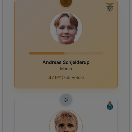
🏆
Andreas Schjelderup
Médio
47.9%
(
755
votos
)
🥈