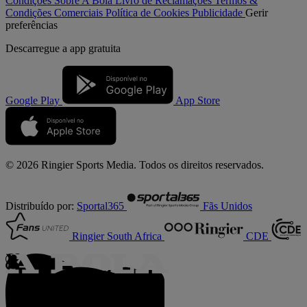
Condições
Sobre A Bola
Livro de Reclamações
Termos &
Condições Comerciais
Política de Cookies
Publicidade
Gerir
preferências
Descarregue a
app gratuita
Google Play
App Store
© 2026 Ringier Sports Media. Todos os direitos reservados.
Distribuído por:
Sportal365
Fãs Unidos
Ringier South Africa
CDE