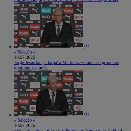
// Seleção //
10.07.2026
Jorge Jesus lança 'farpa' a Martínez: «Ganhar o grupo era
importantíssimo?»
// Seleção //
10.07.2026
«Finish»: como Jorge Jesus lidou com Neymar no Al Hilal