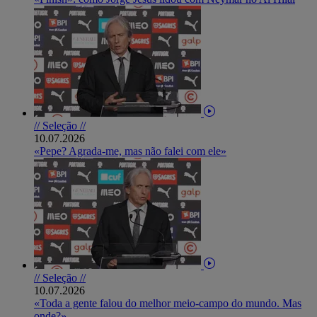
// Seleção //
10.07.2026
«Pepe? Agrada-me, mas não falei com ele»
// Seleção //
10.07.2026
«Toda a gente falou do melhor meio-campo do mundo. Mas
onde?»