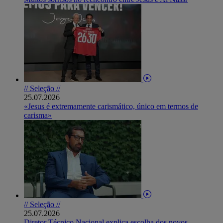
// Seleção //
25.07.2026
«Jesus é extremamente carismático, único em termos de
carisma»
// Seleção //
25.07.2026
Diretor Técnico Nacional explica escolha dos novos