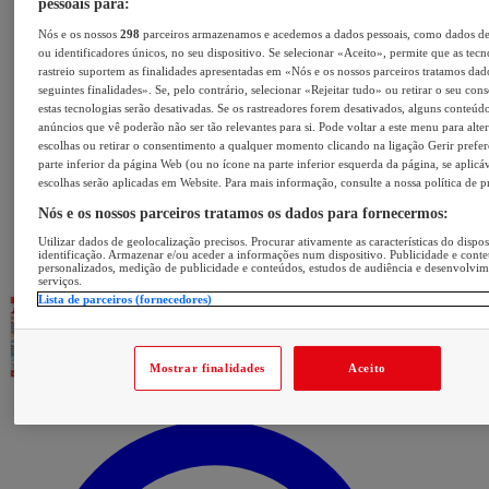
pessoais para:
Nós e os nossos
298
parceiros armazenamos e acedemos a dados pessoais, como dados d
ou identificadores únicos, no seu dispositivo. Se selecionar «Aceito», permite que as tecn
rastreio suportem as finalidades apresentadas em «Nós e os nossos parceiros tratamos dad
seguintes finalidades». Se, pelo contrário, selecionar «Rejeitar tudo» ou retirar o seu con
estas tecnologias serão desativadas. Se os rastreadores forem desativados, alguns conteúd
anúncios que vê poderão não ser tão relevantes para si. Pode voltar a este menu para alter
escolhas ou retirar o consentimento a qualquer momento clicando na ligação Gerir prefer
parte inferior da página Web (ou no ícone na parte inferior esquerda da página, se aplicáv
escolhas serão aplicadas em Website. Para mais informação, consulte a nossa política de p
Nós e os nossos parceiros tratamos os dados para fornecermos:
Utilizar dados de geolocalização precisos. Procurar ativamente as características do dispos
identificação. Armazenar e/ou aceder a informações num dispositivo. Publicidade e cont
personalizados, medição de publicidade e conteúdos, estudos de audiência e desenvolvi
serviços.
Lista de parceiros (fornecedores)
Mostrar finalidades
Aceito