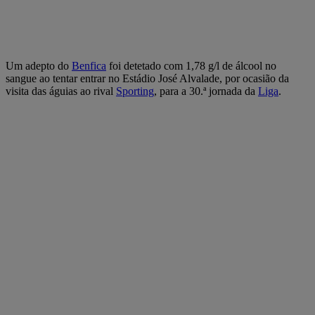
Um adepto do
Benfica
foi detetado com 1,78 g/l de álcool no
sangue ao tentar entrar no Estádio José Alvalade, por ocasião da
visita das águias ao rival
Sporting
, para a 30.ª jornada da
Liga
.