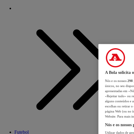
A Bola solicita 
Nós e os nossos
298
únicos, no seu dispos
apresentadas em «Nós 
«Rejeitar tudo» ou re
alguns conteúdos e an
escolhas ou retirar 
página Web (ou no íc
Website. Para mais in
Nós e os nossos
Futebol
Utilizar dados de geo