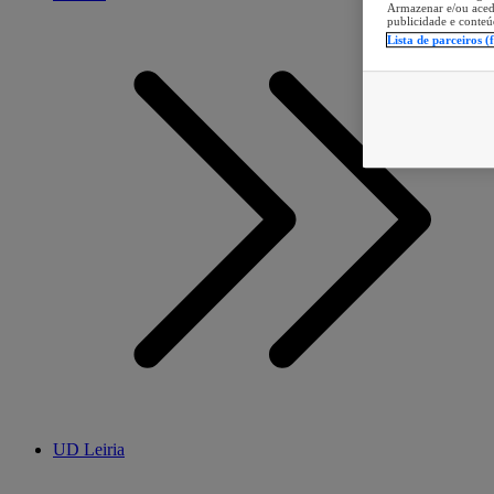
Armazenar e/ou aced
publicidade e conteú
Lista de parceiros (
UD Leiria