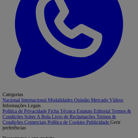
Categorias
Nacional
Internacional
Modalidades
Opinião
Mercado
Vídeos
Informações Legais
Política de Privacidade
Ficha Técnica
Estatuto Editorial
Termos &
Condições
Sobre A Bola
Livro de Reclamações
Termos &
Condições Comerciais
Política de Cookies
Publicidade
Gerir
preferências