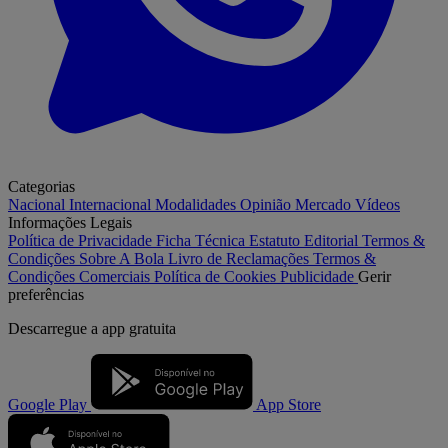
Categorias
Nacional
Internacional
Modalidades
Opinião
Mercado
Vídeos
Informações Legais
Política de Privacidade
Ficha Técnica
Estatuto Editorial
Termos &
Condições
Sobre A Bola
Livro de Reclamações
Termos &
Condições Comerciais
Política de Cookies
Publicidade
Gerir
preferências
Descarregue a
app gratuita
Google Play
App Store