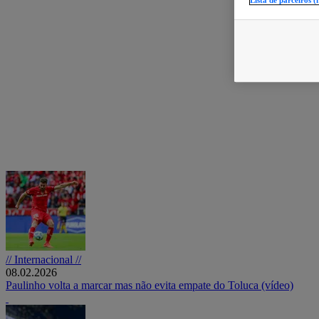
Lista de parceiros (
// Internacional //
08.02.2026
Paulinho volta a marcar mas não evita empate do Toluca (vídeo)