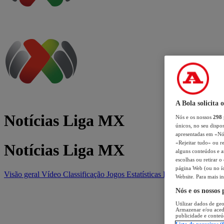
A Bola solicita 
Notícias Liga MX
Nós e os nossos
298
únicos, no seu dispos
apresentadas em «Nós 
«Rejeitar tudo» ou re
Notícias Liga MX
alguns conteúdos e an
escolhas ou retirar 
página Web (ou no íc
Visão geral
Vídeo
Classificação
Jogos
Estatísticas
Equipas
Website. Para mais in
Nós e os nossos
Utilizar dados de geo
Armazenar e/ou aced
publicidade e conteú