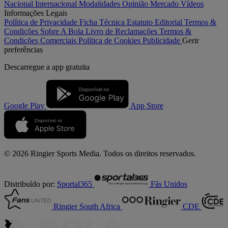
Nacional
Internacional
Modalidades
Opinião
Mercado
Vídeos
Informações Legais
Política de Privacidade
Ficha Técnica
Estatuto Editorial
Termos &
Condições
Sobre A Bola
Livro de Reclamações
Termos &
Condições Comerciais
Política de Cookies
Publicidade
Gerir
preferências
Descarregue a
app gratuita
Google Play
App Store
© 2026 Ringier Sports Media. Todos os direitos reservados.
Distribuído por:
Sportal365
Fãs Unidos
Ringier South Africa
CDE