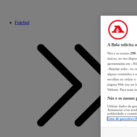
Futebol
A Bola solicita 
Nós e os nossos
298
únicos, no seu dispos
apresentadas em «Nós 
«Rejeitar tudo» ou re
alguns conteúdos e an
escolhas ou retirar 
página Web (ou no íc
Website. Para mais in
Nós e os nossos
Utilizar dados de geo
Armazenar e/ou aced
publicidade e conteú
Lista de parceiros (