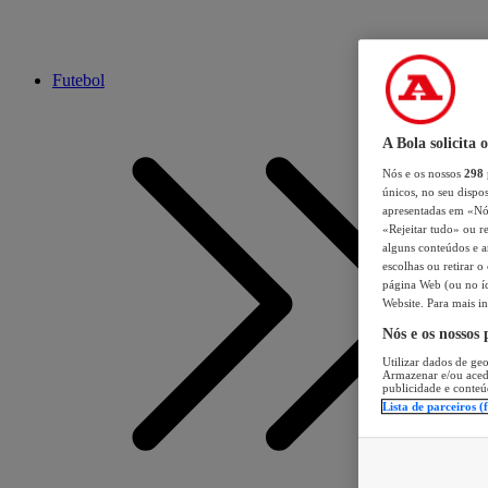
Futebol
A Bola solicita 
Nós e os nossos
298
únicos, no seu dispos
apresentadas em «Nós 
«Rejeitar tudo» ou re
alguns conteúdos e an
escolhas ou retirar 
página Web (ou no íc
Website. Para mais in
Nós e os nossos
Utilizar dados de geo
Armazenar e/ou aced
publicidade e conteú
Lista de parceiros (