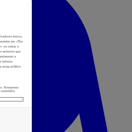
icadores únicos,
esentadas em «Nós
o» ou retirar o
s e anúncios que
sentimento a
e inferior
a nossa política
ção. Armazenar
 conteúdos,