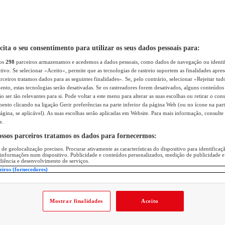
icita o seu consentimento para utilizar os seus dados pessoais para:
sos
298
parceiros armazenamos e acedemos a dados pessoais, como dados de navegação ou identif
itivo. Se selecionar «Aceito», permite que as tecnologias de rastreio suportem as finalidades apr
rceiros tratamos dados para as seguintes finalidades». Se, pelo contrário, selecionar «Rejeitar tud
ento, estas tecnologias serão desativadas. Se os rastreadores forem desativados, alguns conteúdo
 ser tão relevantes para si. Pode voltar a este menu para alterar as suas escolhas ou retirar o con
nto clicando na ligação Gerir preferências na parte inferior da página Web (ou no ícone na part
ágina, se aplicável). As suas escolhas serão aplicadas em Website. Para mais informação, consulte 
e.
ossos parceiros tratamos os dados para fornecermos:
 de geolocalização precisos. Procurar ativamente as características do dispositivo para identifica
 informações num dispositivo. Publicidade e conteúdos personalizados, medição de publicidade e
diência e desenvolvimento de serviços.
eiros (fornecedores)
Mostrar finalidades
Aceito