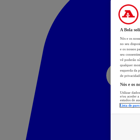
A Bola sol
Nós e os nos
no seu dispos
e os nossos pa
seu consentim
vê poderão não
qualquer mome
esquerda da p
de privacidad
Nós e os n
Utilizar dados
e/ou aceder a
estudos de au
Lista de parc