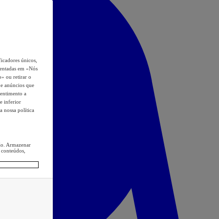
icadores únicos,
esentadas em «Nós
o» ou retirar o
s e anúncios que
sentimento a
e inferior
a nossa política
ção. Armazenar
 conteúdos,