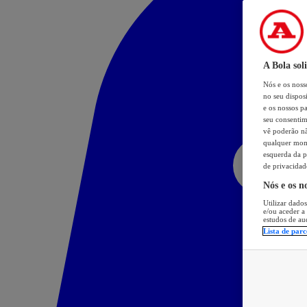
A Bola sol
Nós e os nos
no seu dispos
e os nossos pa
seu consentim
vê poderão não
qualquer mome
esquerda da p
de privacidad
Nós e os n
Utilizar dados
e/ou aceder a
estudos de au
Lista de parc