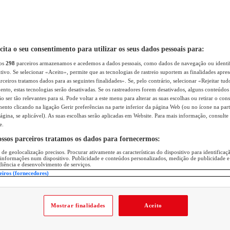
icita o seu consentimento para utilizar os seus dados pessoais para:
sos
298
parceiros armazenamos e acedemos a dados pessoais, como dados de navegação ou identif
itivo. Se selecionar «Aceito», permite que as tecnologias de rastreio suportem as finalidades apr
rceiros tratamos dados para as seguintes finalidades». Se, pelo contrário, selecionar «Rejeitar tud
ento, estas tecnologias serão desativadas. Se os rastreadores forem desativados, alguns conteúdo
 ser tão relevantes para si. Pode voltar a este menu para alterar as suas escolhas ou retirar o con
nto clicando na ligação Gerir preferências na parte inferior da página Web (ou no ícone na part
ágina, se aplicável). As suas escolhas serão aplicadas em Website. Para mais informação, consulte 
e.
ossos parceiros tratamos os dados para fornecermos:
 de geolocalização precisos. Procurar ativamente as características do dispositivo para identifica
 informações num dispositivo. Publicidade e conteúdos personalizados, medição de publicidade e
diência e desenvolvimento de serviços.
eiros (fornecedores)
Mostrar finalidades
Aceito