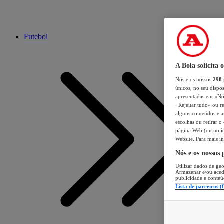
Futebol
A Bola solicita 
Nós e os nossos
298
únicos, no seu dispos
apresentadas em «Nós 
«Rejeitar tudo» ou re
alguns conteúdos e an
escolhas ou retirar 
página Web (ou no íc
Website. Para mais in
Nós e os nossos
Utilizar dados de geo
Armazenar e/ou aced
publicidade e conteú
Lista de parceiros (