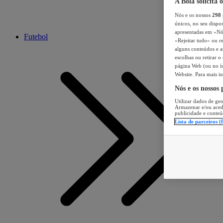
A Bola solicita 
Nós e os nossos
298
únicos, no seu dispos
apresentadas em «Nós 
Futebol
«Rejeitar tudo» ou re
alguns conteúdos e an
escolhas ou retirar 
página Web (ou no íc
Website. Para mais in
Nós e os nossos
Utilizar dados de geo
Armazenar e/ou aced
publicidade e conteú
Lista de parceiros (