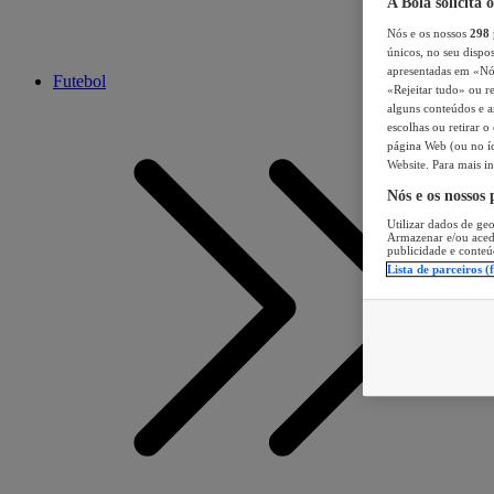
A Bola solicita 
Nós e os nossos
298
únicos, no seu dispos
apresentadas em «Nós 
Futebol
«Rejeitar tudo» ou re
alguns conteúdos e an
escolhas ou retirar 
página Web (ou no íc
Website. Para mais in
Nós e os nossos
Utilizar dados de geo
Armazenar e/ou aced
publicidade e conteú
Lista de parceiros (