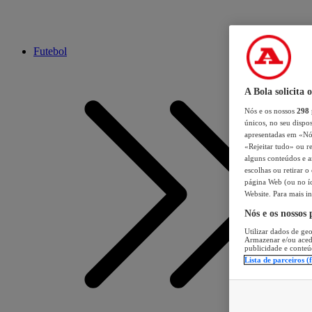
Futebol
A Bola solicita 
Nós e os nossos
298
únicos, no seu dispos
apresentadas em «Nós 
«Rejeitar tudo» ou re
alguns conteúdos e an
escolhas ou retirar 
página Web (ou no íc
Website. Para mais in
Nós e os nossos
Utilizar dados de geo
Armazenar e/ou aced
publicidade e conteú
Lista de parceiros (