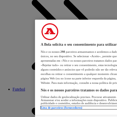
A Bola solicita o seu consentimento para utilizar
Nós e os nossos
298
parceiros armazenamos e acedemos a dados
únicos, no seu dispositivo. Se selecionar «Aceito», permite que 
apresentadas em «Nós e os nossos parceiros tratamos dados para 
«Rejeitar tudo» ou retirar o seu consentimento, estas tecnologia
alguns conteúdos e anúncios que vê poderão não ser tão relevant
escolhas ou retirar o consentimento a qualquer momento clicand
página Web (ou no ícone na parte inferior esquerda da página, s
Website. Para mais informação, consulte a nossa política de pri
Futebol
Nós e os nossos parceiros tratamos os dados par
Utilizar dados de geolocalização precisos. Procurar ativamente a
Armazenar e/ou aceder a informações num dispositivo. Publici
publicidade e conteúdos, estudos de audiência e desenvolvimen
Lista de parceiros (fornecedores)