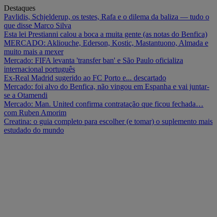
Destaques
Pavlidis, Schjelderup, os testes, Rafa e o dilema da baliza — tudo o
que disse Marco Silva
Esta lei Prestianni calou a boca a muita gente (as notas do Benfica)
MERCADO: Akliouche, Ederson, Kostic, Mastantuono, Almada e
muito mais a mexer
Mercado: FIFA levanta 'transfer ban' e São Paulo oficializa
internacional português
Ex-Real Madrid sugerido ao FC Porto e... descartado
Mercado: foi alvo do Benfica, não vingou em Espanha e vai juntar-
se a Otamendi
Mercado: Man. United confirma contratação que ficou fechada…
com Ruben Amorim
Creatina: o guia completo para escolher (e tomar) o suplemento mais
estudado do mundo