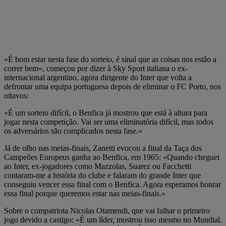
«É bom estar nesta fase do sorteio, é sinal que as coisas nos estão a
correr bem», começou por dizer à Sky Sport italiana o ex-
internacional argentino, agora dirigente do Inter que volta a
defrontar uma equipa portuguesa depois de eliminar o FC Porto, nos
oitavos:
«É um sorteio difícil, o Benfica já mostrou que está à altura para
jogar nesta competição. Vai ser uma eliminatória difícil, mas todos
os adversários são complicados nesta fase.»
Já de olho nas meias-finais, Zanetti evocou a final da Taça dos
Campeões Europeus ganha ao Benfica, em 1965: «Quando cheguei
ao Inter, ex-jogadores como Mazzolas, Suarez ou Facchetti
contaram-me a história do clube e falaram do grande Inter que
conseguiu vencer essa final com o Benfica. Agora esperamos honrar
essa final porque queremos estar nas meias-finais.»
Sobre o compatriota Nicolas Otamendi, que vai falhar o primeiro
jogo devido a castigo: «É um líder, mostrou isso mesmo no Mundial.