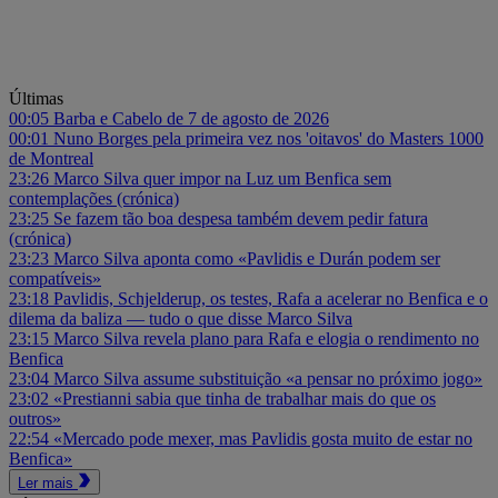
Últimas
00:05
Barba e Cabelo de 7 de agosto de 2026
00:01
Nuno Borges pela primeira vez nos 'oitavos' do Masters 1000
de Montreal
23:26
Marco Silva quer impor na Luz um Benfica sem
contemplações (crónica)
23:25
Se fazem tão boa despesa também devem pedir fatura
(crónica)
23:23
Marco Silva aponta como «Pavlidis e Durán podem ser
compatíveis»
23:18
Pavlidis, Schjelderup, os testes, Rafa a acelerar no Benfica e o
dilema da baliza — tudo o que disse Marco Silva
23:15
Marco Silva revela plano para Rafa e elogia o rendimento no
Benfica
23:04
Marco Silva assume substituição «a pensar no próximo jogo»
23:02
«Prestianni sabia que tinha de trabalhar mais do que os
outros»
22:54
«Mercado pode mexer, mas Pavlidis gosta muito de estar no
Benfica»
Ler mais