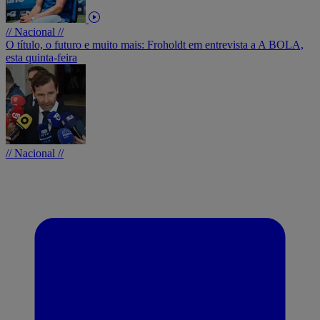
// Nacional //
O título, o futuro e muito mais: Froholdt em entrevista a A BOLA,
esta quinta-feira
// Nacional //