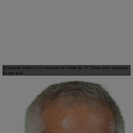
Avançado polaco foi colocado na órbita do FC Porto pela imprensa
do seu país