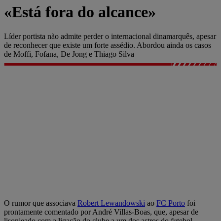
«Está fora do alcance»
Líder portista não admite perder o internacional dinamarquês, apesar
de reconhecer que existe um forte assédio. Abordou ainda os casos
de Moffi, Fofana, De Jong e Thiago Silva
O rumor que associava
Robert Lewandowski
ao
FC Porto
foi
prontamente comentado por André Villas-Boas, que, apesar de
lisonjeado com a ligação do clube a um dos astros do futebol