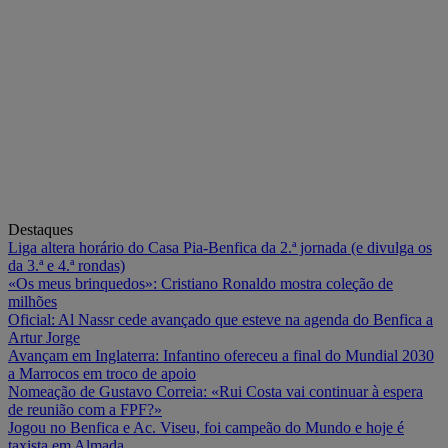
Destaques
Liga altera horário do Casa Pia-Benfica da 2.ª jornada (e divulga os
da 3.ª e 4.ª rondas)
«Os meus brinquedos»: Cristiano Ronaldo mostra coleção de
milhões
Oficial: Al Nassr cede avançado que esteve na agenda do Benfica a
Artur Jorge
Avançam em Inglaterra: Infantino ofereceu a final do Mundial 2030
a Marrocos em troco de apoio
Nomeação de Gustavo Correia: «Rui Costa vai continuar à espera
de reunião com a FPF?»
Jogou no Benfica e Ac. Viseu, foi campeão do Mundo e hoje é
taxista em Almada