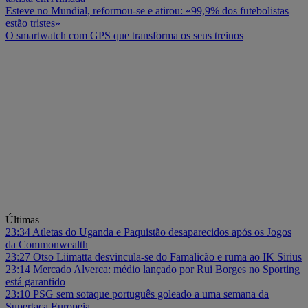
Esteve no Mundial, reformou-se e atirou: «99,9% dos futebolistas
estão tristes»
O smartwatch com GPS que transforma os seus treinos
Últimas
23:34
Atletas do Uganda e Paquistão desaparecidos após os Jogos
da Commonwealth
23:27
Otso Liimatta desvincula-se do Famalicão e ruma ao IK Sirius
23:14
Mercado Alverca: médio lançado por Rui Borges no Sporting
está garantido
23:10
PSG sem sotaque português goleado a uma semana da
Supertaça Europeia