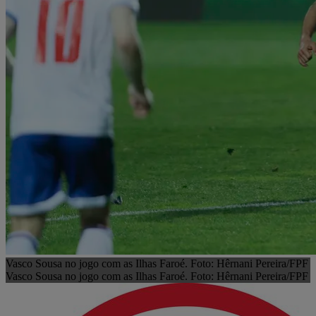
Vasco Sousa no jogo com as Ilhas Faroé. Foto: Hêrnani Pereira/FPF
Vasco Sousa no jogo com as Ilhas Faroé. Foto: Hêrnani Pereira/FPF