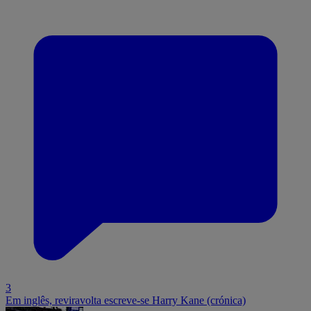
3
Em inglês, reviravolta escreve-se Harry Kane (crónica)