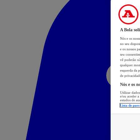
A Bola sol
Nós e os nos
no seu dispos
e os nossos pa
seu consentim
vê poderão não
qualquer mome
esquerda da p
de privacidad
Nós e os n
Utilizar dados
e/ou aceder a
estudos de au
Lista de parc