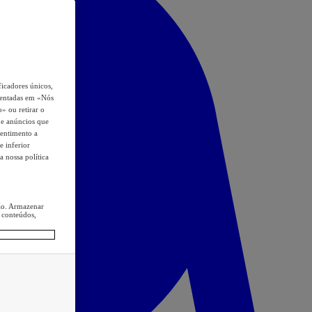
icadores únicos,
esentadas em «Nós
o» ou retirar o
s e anúncios que
sentimento a
e inferior
a nossa política
ção. Armazenar
 conteúdos,