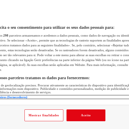
icita o seu consentimento para utilizar os seus dados pessoais para:
sos
298
parceiros armazenamos e acedemos a dados pessoais, como dados de navegação ou identif
itivo. Se selecionar «Aceito», permite que as tecnologias de rastreio suportem as finalidades apr
rceiros tratamos dados para as seguintes finalidades». Se, pelo contrário, selecionar «Rejeitar tud
ento, estas tecnologias serão desativadas. Se os rastreadores forem desativados, alguns conteúdo
 ser tão relevantes para si. Pode voltar a este menu para alterar as suas escolhas ou retirar o con
nto clicando na ligação Gerir preferências na parte inferior da página Web (ou no ícone na part
ágina, se aplicável). As suas escolhas serão aplicadas em Website. Para mais informação, consulte 
e.
ossos parceiros tratamos os dados para fornecermos:
 de geolocalização precisos. Procurar ativamente as características do dispositivo para identifica
 informações num dispositivo. Publicidade e conteúdos personalizados, medição de publicidade e
diência e desenvolvimento de serviços.
eiros (fornecedores)
Mostrar finalidades
Aceito