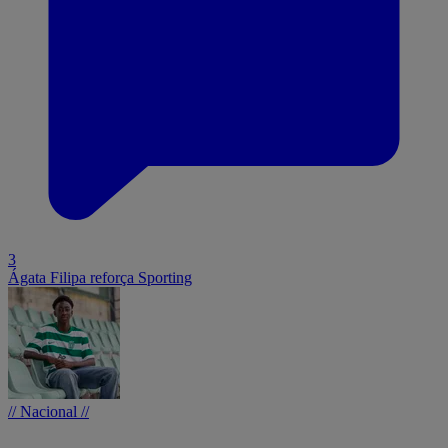
3
Ágata Filipa reforça Sporting
// Nacional //