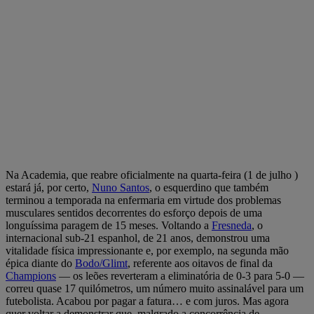
Na Academia, que reabre oficialmente na quarta-feira (1 de julho )
estará já, por certo,
Nuno Santos
, o esquerdino que também
terminou a temporada na enfermaria em virtude dos problemas
musculares sentidos decorrentes do esforço depois de uma
longuíssima paragem de 15 meses. Voltando a
Fresneda
, o
internacional sub-21 espanhol, de 21 anos, demonstrou uma
vitalidade física impressionante e, por exemplo, na segunda mão
épica diante do
Bodo/Glimt
, referente aos oitavos de final da
Champions
— os leões reverteram a eliminatória de 0-3 para 5-0 —
correu quase 17 quilómetros, um número muito assinalável para um
futebolista. Acabou por pagar a fatura… e com juros. Mas agora
quer voltar a demonstrar que, malgrado a concorrência de