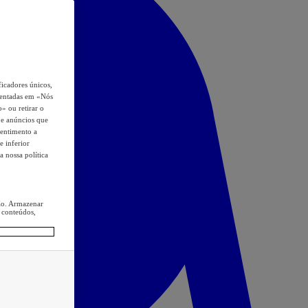
icadores únicos,
esentadas em «Nós
o» ou retirar o
s e anúncios que
sentimento a
e inferior
a nossa política
ção. Armazenar
 conteúdos,