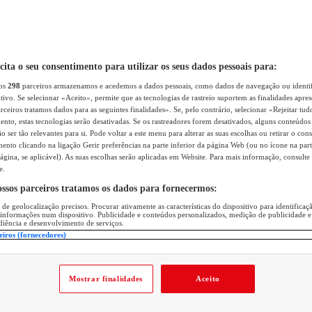
icita o seu consentimento para utilizar os seus dados pessoais para:
sos
298
parceiros armazenamos e acedemos a dados pessoais, como dados de navegação ou identif
itivo. Se selecionar «Aceito», permite que as tecnologias de rastreio suportem as finalidades apr
rceiros tratamos dados para as seguintes finalidades». Se, pelo contrário, selecionar «Rejeitar tud
ento, estas tecnologias serão desativadas. Se os rastreadores forem desativados, alguns conteúdo
 ser tão relevantes para si. Pode voltar a este menu para alterar as suas escolhas ou retirar o con
nto clicando na ligação Gerir preferências na parte inferior da página Web (ou no ícone na part
ágina, se aplicável). As suas escolhas serão aplicadas em Website. Para mais informação, consulte 
e.
ossos parceiros tratamos os dados para fornecermos:
 de geolocalização precisos. Procurar ativamente as características do dispositivo para identifica
 informações num dispositivo. Publicidade e conteúdos personalizados, medição de publicidade e
diência e desenvolvimento de serviços.
eiros (fornecedores)
Mostrar finalidades
Aceito