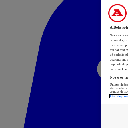
A Bola sol
Nós e os nos
no seu dispos
e os nossos pa
seu consentim
vê poderão não
qualquer mome
esquerda da p
de privacidad
Nós e os n
Utilizar dados
e/ou aceder a
estudos de au
Lista de parc